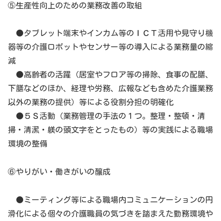
⑤生産性向上のための業務改善の取組
●タブレット端末やインカム等のＩＣＴ活用や見守り機
器等の介護ロボットやセンサー等の導入による業務量の縮
減
●高齢者の活躍（居室やフロア等の掃除、食事の配膳、
下膳などのほか、経理や労務、広報なども含めた介護業務
以外の業務の提供）等による役割分担の明確化
●５Ｓ活動（業務管理の手法の１つ。整理・整頓・清
掃・清潔・躾の頭文字をとったもの）等の実践による職場
環境の整備
⑥やりがい・働きがいの醸成
●ミーティング等による職場内コミュニケーションの円
滑化による個々の介護職員の気づきを踏まえた勤務環境や